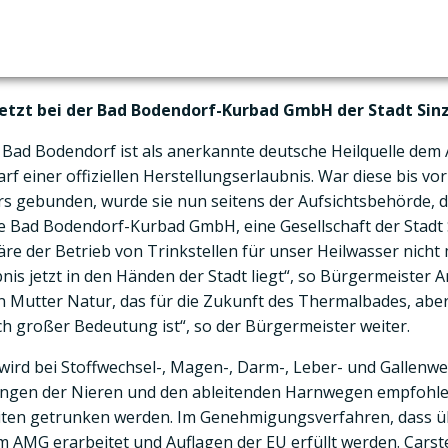
jetzt bei der Bad Bodendorf-Kurbad GmbH der Stadt Sin
in Bad Bodendorf ist als anerkannte deutsche Heilquelle dem
arf einer offiziellen Herstellungserlaubnis. War diese bis vo
 gebunden, wurde sie nun seitens der Aufsichtsbehörde, d
e Bad Bodendorf-Kurbad GmbH, eine Gesellschaft der Stadt 
äre der Betrieb von Trinkstellen für unser Heilwasser nicht 
ubnis jetzt in den Händen der Stadt liegt“, so Bürgermeister
on Mutter Natur, das für die Zukunft des Thermalbades, abe
ch großer Bedeutung ist“, so der Bürgermeister weiter.
wird bei Stoffwechsel-, Magen-, Darm-, Leber- und Gallen
gen der Nieren und den ableitenden Harnwegen empfohlen.
iten getrunken werden. Im Genehmigungsverfahren, dass üb
 AMG erarbeitet und Auflagen der EU erfüllt werden. Carst