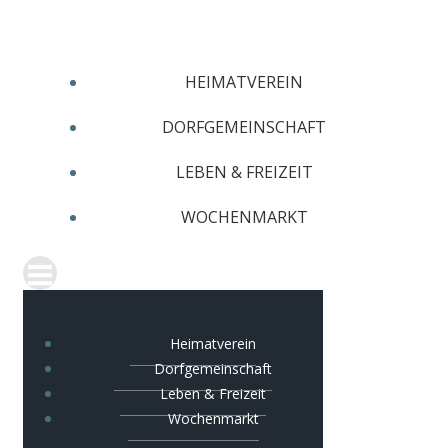
Zum
Inhalt
springen
HEIMATVEREIN
DORFGEMEINSCHAFT
LEBEN & FREIZEIT
WOCHENMARKT
Heimatverein
Dorfgemeinschaft
Leben & Freizeit
Wochenmarkt