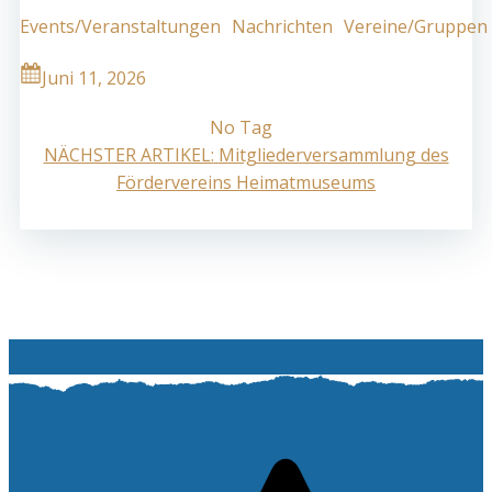
Events/Veranstaltungen
Nachrichten
Vereine/Gruppen
Juni 11, 2026
No Tag
Post
NÄCHSTER ARTIKEL:
Mitgliederversammlung des
Fördervereins Heimatmuseums
navigation