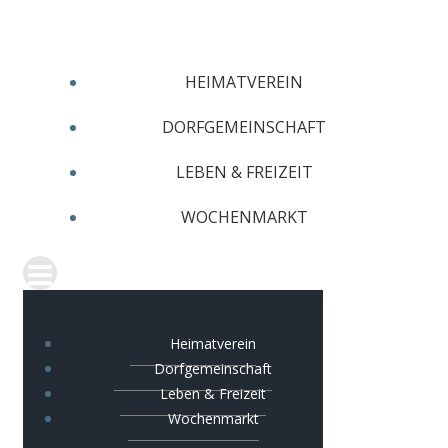
Zum
Inhalt
springen
HEIMATVEREIN
DORFGEMEINSCHAFT
LEBEN & FREIZEIT
WOCHENMARKT
Heimatverein
Dorfgemeinschaft
Leben & Freizeit
Wochenmarkt