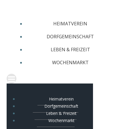
Zum
Inhalt
springen
HEIMATVEREIN
DORFGEMEINSCHAFT
LEBEN & FREIZEIT
WOCHENMARKT
Heimatverein
Dorfgemeinschaft
Leben & Freizeit
Wochenmarkt